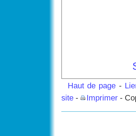
Haut de page
-
Li
site
-
Imprimer
- Co