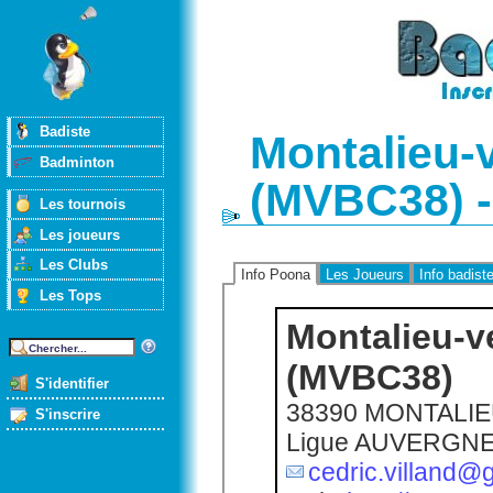
Badiste
Montalieu-
Badminton
(MVBC38) -
Les tournois
Les joueurs
Les Clubs
Info Poona
Les Joueurs
Info badist
Les Tops
Montalieu-v
(MVBC38)
S'identifier
38390 MONTALI
S'inscrire
Ligue AUVERGN
cedric.villand@