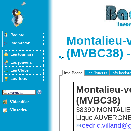
Badiste
Montalieu-
Badminton
(MVBC38) -
Les tournois
Les joueurs
Les Clubs
Info Poona
Les Joueurs
Info badist
Les Tops
Montalieu-v
(MVBC38)
S'identifier
38390 MONTALI
S'inscrire
Ligue AUVERGN
cedric.villand@