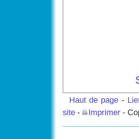
Haut de page
-
Li
site
-
Imprimer
- Co