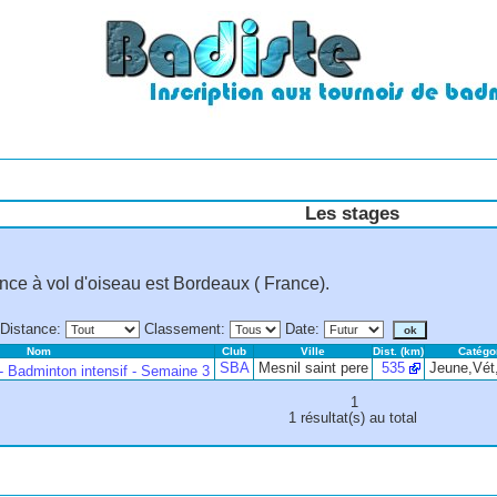
Les stages
tance à vol d'oiseau est Bordeaux ( France).
Distance
:
Classement
:
Date
:
Nom
Club
Ville
Dist. (km)
Catégo
SBA
Mesnil saint pere
535
Jeune,Vét
 Badminton intensif - Semaine 3
1
1 résultat(s) au total