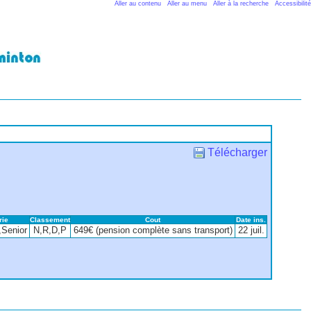
Aller au contenu
Aller au menu
Aller à la recherche
Accessibilité
Télécharger
rie
Classement
Cout
Date ins.
,Senior
N,R,D,P
649€ (pension complète sans transport)
22 juil.