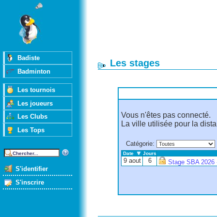
Badiste
Les stages
Badminton
Les tournois
Les joueurs
Vous n'êtes pas connecté.
Les Clubs
La ville utilisée pour la dis
Les Tops
Catégorie
:
Date
Jours
9 aout
6
Stage SBA 2026 -
S'identifier
S'inscrire