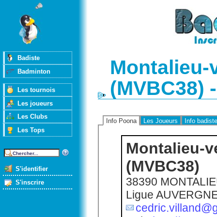
Badiste
Montalieu-
Badminton
(MVBC38) -
Les tournois
Les joueurs
Les Clubs
Info Poona
Les Joueurs
Info badist
Les Tops
Montalieu-v
(MVBC38)
S'identifier
38390 MONTALI
S'inscrire
Ligue AUVERGN
cedric.villand@