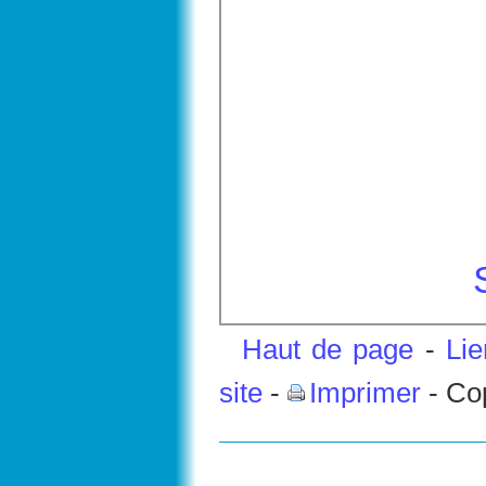
Haut de page
-
Li
site
-
Imprimer
- Co