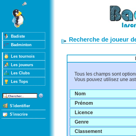
Badiste
Recherche de joueur d
Badminton
Les tournois
Les joueurs
Les Clubs
Tous les champs sont option
Vous pouvez utilisez une ast
Les Tops
Nom
Prénom
S'identifier
Licence
S'inscrire
Genre
Classement