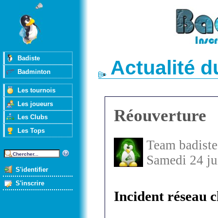
Badiste
Actualité 
Badminton
Les tournois
Les joueurs
Réouverture
Les Clubs
Les Tops
Team badiste
Samedi 24 ju
S'identifier
S'inscrire
Incident réseau 