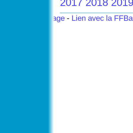
2017
2018
201
Haut de page
-
Lien avec la FFB