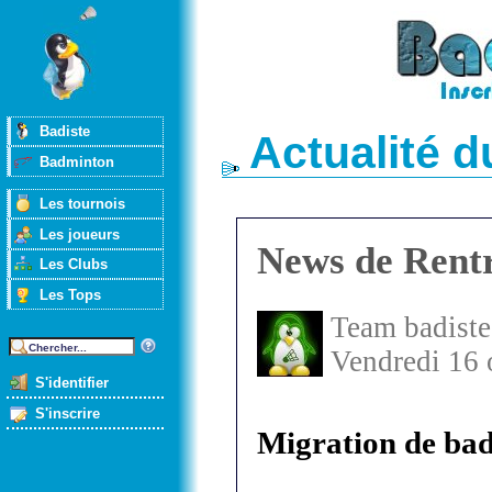
Badiste
Actualité 
Badminton
Les tournois
Les joueurs
News de Rent
Les Clubs
Les Tops
Team badiste
Vendredi 16 
S'identifier
S'inscrire
Migration de ba