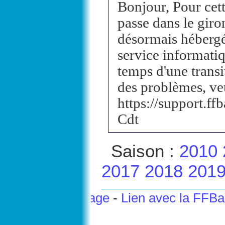
Bonjour, Pour cett
passe dans le giron
désormais hébergé 
service informatiq
temps d'une trans
des problèmes, veui
https://support.f
Cdt
Saison :
2010
2017
2018
201
Haut de page
-
Lien avec la FFB