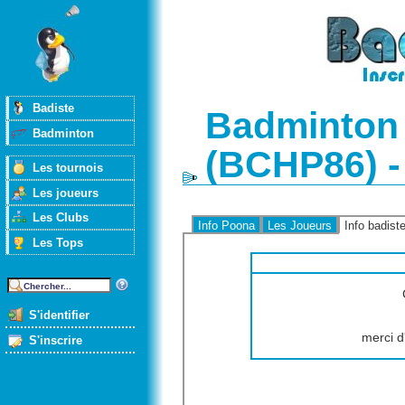
Badiste
Badminton 
Badminton
(BCHP86) -
Les tournois
Les joueurs
Les Clubs
Info Poona
Les Joueurs
Info badist
Les Tops
S'identifier
merci d
S'inscrire