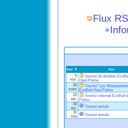
Flux RS
Info
Date
Nom
5
5ournoi de doubles EcoB
nov.
Haut-Poitou
26
Tournoi "Les Mousquetair
mars
EcoBad Haut-Poitou
29
Tournoi national EcoBad 
avr.
Poitou
30
Tournoi annulé
avr.
31
Tournoi annulé
mai