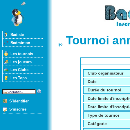
Badiste
Tournoi an
Badminton
Les tournois
Les joueurs
Les Clubs
Club organisateur
Les Tops
Date
Durée du tournoi
Date limite d'inscript
S'identifier
Date limite d'inscripti
S'inscrire
Type de tournoi
Catégorie