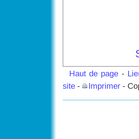
Haut de page
-
Li
site
-
Imprimer
- Co