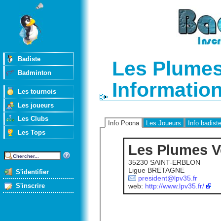
Badiste
Les Plumes
Badminton
Informatio
Les tournois
Les joueurs
Les Clubs
Info Poona
Les Joueurs
Info badist
Les Tops
Les Plumes V
35230 SAINT-ERBLON
Ligue BRETAGNE
S'identifier
president@lpv35.fr
S'inscrire
web:
http://www.lpv35.fr/