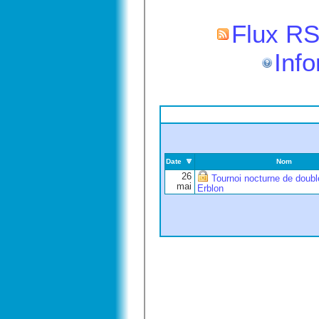
Flux RS
Info
Date
Nom
26
Tournoi nocturne de doubl
mai
Erblon