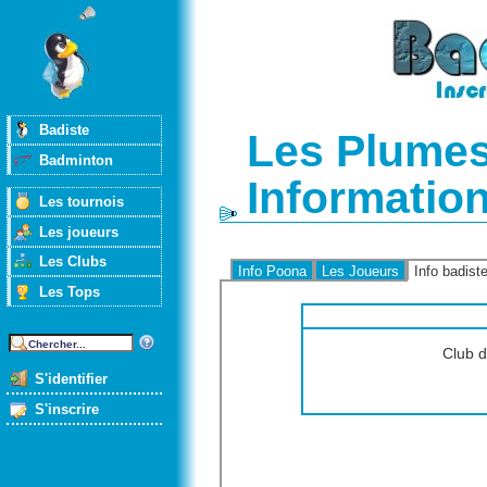
Badiste
Les Plumes
Badminton
Informatio
Les tournois
Les joueurs
Les Clubs
Info Poona
Les Joueurs
Info badist
Les Tops
Club d
S'identifier
S'inscrire