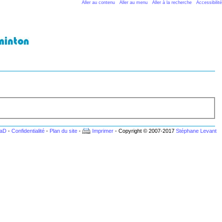
Aller au contenu
Aller au menu
Aller à la recherche
Accessibilité
BaD
-
Confidentialité
-
Plan du site
-
Imprimer
- Copyright © 2007-2017
Stéphane Levant