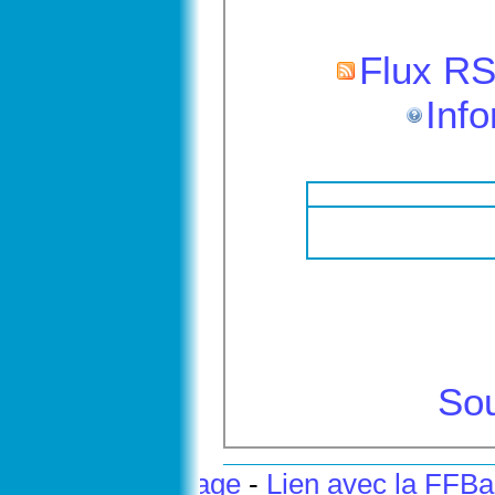
Flux RS
Info
Sou
Haut de page
-
Lien avec la FFB