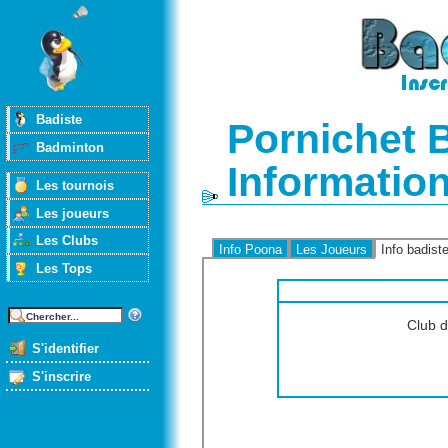
Badiste
Pornichet 
Badminton
Informatio
Les tournois
Les joueurs
Les Clubs
Info Poona
Les Joueurs
Info badist
Les Tops
Club d
S'identifier
S'inscrire