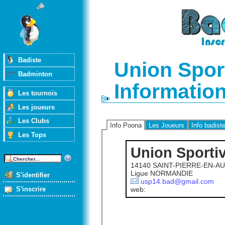
Badiste
Union Spor
Badminton
Informatio
Les tournois
Les joueurs
Les Clubs
Info Poona
Les Joueurs
Info badist
Les Tops
Union Sporti
14140 SAINT-PIERRE-EN-A
Ligue NORMANDIE
S'identifier
usp14.bad@gmail.com
S'inscrire
web: