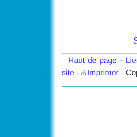
Haut de page
-
Li
site
-
Imprimer
- Co