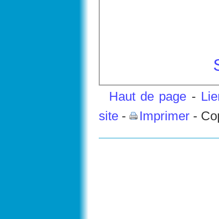
Haut de page
-
Li
site
-
Imprimer
- Co