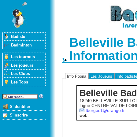
Badiste
Belleville 
Badminton
Informatio
Les tournois
Les joueurs
Les Clubs
Info Poona
Les Joueurs
Info badist
Les Tops
Belleville B
18240 BELLEVILLE-SUR-LO
Ligue CENTRE-VAL DE LOIR
S'identifier
fborges1@orange.fr
S'inscrire
web: