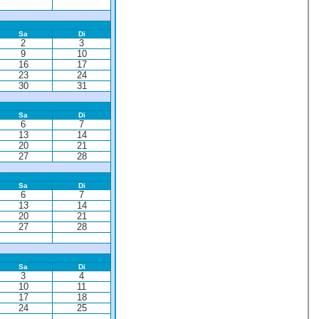
Sa
Di
2
3
9
10
16
17
23
24
30
31
Sa
Di
6
7
13
14
20
21
27
28
Sa
Di
6
7
13
14
20
21
27
28
Sa
Di
3
4
10
11
17
18
24
25