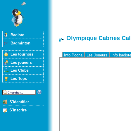
Badiste
Olympique Cabries Cal
Badminton
Les tournois
Info Poona
Les Joueurs
Info badist
Les joueurs
Les Clubs
Les Tops
S'identifier
S'inscrire