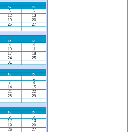
Sa
Di
5
6
12
13
19
20
26
27
Sa
Di
3
4
10
11
17
18
24
25
31
Sa
Di
1
7
8
14
15
21
22
28
29
Sa
Di
5
6
12
13
19
20
26
27