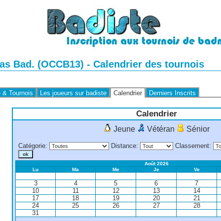
as Bad. (OCCB13) - Calendrier des tournois
e & Tournois
Les joueurs sur badiste
Calendrier
Derniers Inscrits
Calendrier
Jeune
Vétéran
Sénior
Catégorie
:
Distance
:
Classement
:
Août 2026
Lu
Ma
Me
Je
Ve
3
4
5
6
7
10
11
12
13
14
17
18
19
20
21
24
25
26
27
28
31