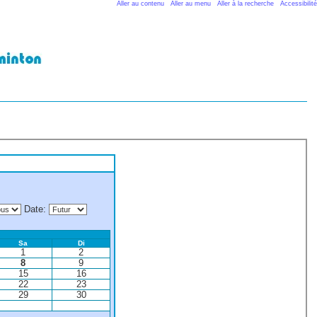
Aller au contenu
Aller au menu
Aller à la recherche
Accessibilité
Date
:
Sa
Di
1
2
8
9
15
16
22
23
29
30