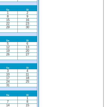
Sa
Di
1
2
8
9
15
16
22
23
29
30
Sa
Di
5
6
12
13
19
20
26
27
Sa
Di
3
4
10
11
17
18
24
25
31
Sa
Di
1
7
8
14
15