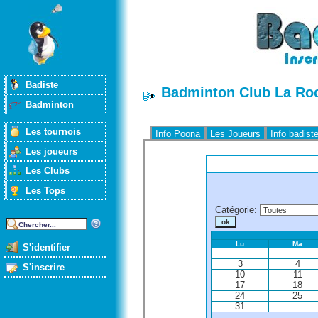
Badiste
Badminton Club La Roc
Badminton
Les tournois
Info Poona
Les Joueurs
Info badist
Les joueurs
Les Clubs
Les Tops
Catégorie
:
Lu
Ma
S'identifier
3
4
S'inscrire
10
11
17
18
24
25
31