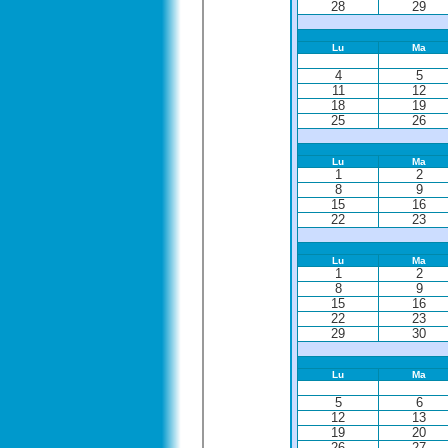
28
29
Lu
Ma
4
5
11
12
18
19
25
26
Lu
Ma
1
2
8
9
15
16
22
23
Lu
Ma
1
2
8
9
15
16
22
23
29
30
Lu
Ma
5
6
12
13
19
20
26
27