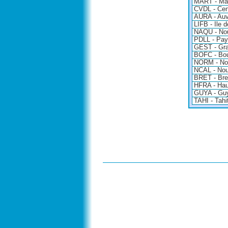
MART - Mar
CVDL - Cent
AURA - Auv
LIFB - Ile 
NAQU - Nou
PDLL - Pays
GEST - Gra
BOFC - Bo
NORM - No
NCAL - Nou
BRET - Bre
HFRA - Hau
GUYA - Gu
TAHI - Tahit