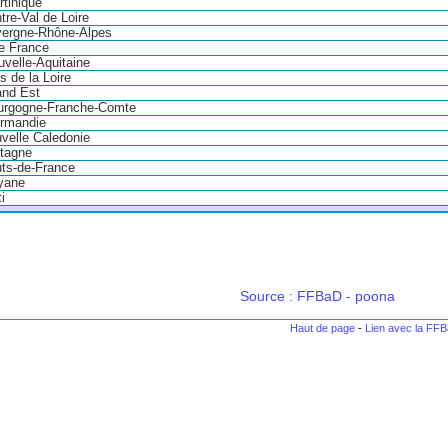
tinique
re-Val de Loire
ergne-Rhône-Alpes
de France
velle-Aquitaine
 de la Loire
nd Est
urgogne-Franche-Comte
rmandie
velle Caledonie
tagne
ts-de-France
yane
i
Source : FFBaD - poona
Haut de page
-
Lien avec la FF