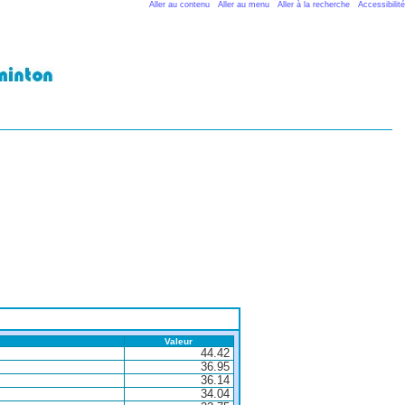
Aller au contenu
Aller au menu
Aller à la recherche
Accessibilité
Valeur
44.42
36.95
36.14
34.04