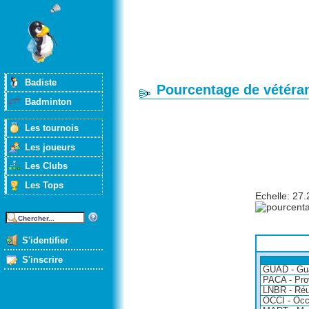
Badiste
Pourcentage de vétéran
Badminton
Les tournois
Les joueurs
Les Clubs
Les Tops
Echelle: 27
S'identifier
S'inscrire
GUAD - Gu
PACA - Pro
LNBR - Réu
OCCI - Occ