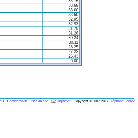
33.75
33.69
33.60
33.50
32.95
32.93
31.70
31.28
30.24
30.11
28.25
27.22
25.43
0.00
BaD
-
Confidentialité
-
Plan du site
-
Imprimer
- Copyright © 2007-2017
Stéphane Levant