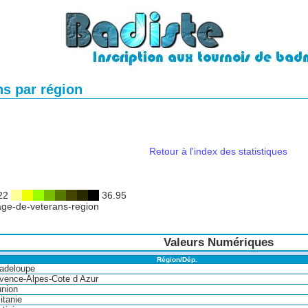
s par région
Retour à l'index des statistiques
.22
36.95
Valeurs Numériques
Région/Dép.
adeloupe
vence-Alpes-Cote d Azur
nion
itanie