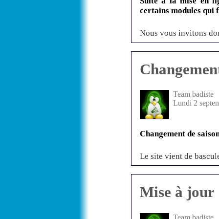
Suite à la mise en l
certains modules qui 
Nous vous invitons don
Changement 
Team badiste
Lundi 2 septe
Changement de saison
Le site vient de bascul
Mise à jour
Team badiste