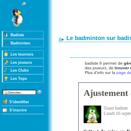
Badiste
Le badminton sur badis
Badminton
Les tournois
Les joueurs
badiste.fr permet de
gér
des joueurs, de
trouver
Les Clubs
Plus d'info sur la
page de
Les Tops
Ajustement 
S'identifier
Team badiste
S'inscrire
Lundi 16 sept