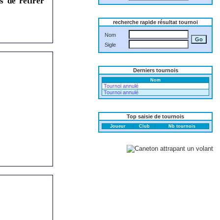
s de retirer
recherche rapide résultat tournoi
Nom
Sigle
Derniers tournois
Nom
Tournoi annulé
Tournoi annulé
Top saisie de tournois
Joueur
Club
Nb tournois