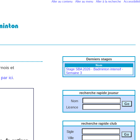
Aller au contenu
Aller au menu
Aller à la recherche
Accessibilité
Derniers stages
Nom
nois et
Stage SBA 2026 - Badminton intensif -
Semaine 3
 par ici
.
recherche rapide joueur
Nom
Licence
recherche rapide club
Sigle
Ville