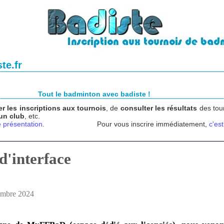
te.fr
Tout le badminton avec badiste !
er les inscriptions aux tournois
, de
consulter les résultats
des tour
 un club
, etc.
 présentation
.
Pour vous inscrire immédiatement,
c'est
d'interface
embre 2024