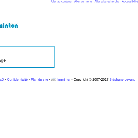
Aller au contenu
Aller au menu
Aller à la recherche
Accessibilité
page
BaD
-
Confidentialité
-
Plan du site
-
Imprimer
- Copyright © 2007-2017
Stéphane Levant