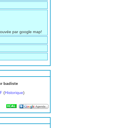
rouvée par google map!
ur badiste
F
(
Historique
)