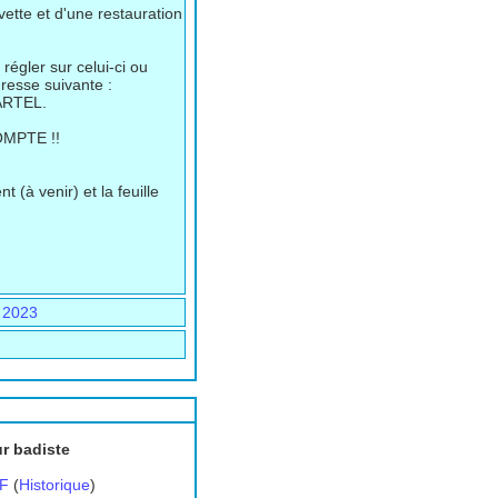
ette et d'une restauration
égler sur celui-ci ou
resse suivante :
ARTEL.
MPTE !!
t (à venir) et la feuille
n 2023
ur badiste
F
(
Historique
)