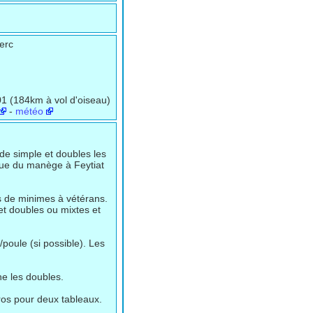
erc
1 (184km à vol d'oiseau)
-
météo
de simple et doubles les
rue du manège à Feytiat
s de minimes à vétérans.
et doubles ou mixtes et
poule (si possible). Les
he les doubles.
uros pour deux tableaux.