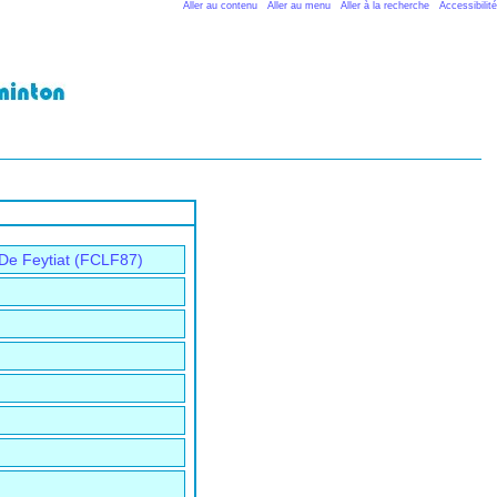
Aller au contenu
Aller au menu
Aller à la recherche
Accessibilité
 De Feytiat (FCLF87)