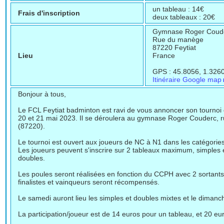
un tableau : 14€
Frais d'inscription
deux tableaux : 20€
Gymnase Roger Coud
Rue du manège
87220 Feytiat
Lieu
France
GPS : 45.8056, 1.3260
Itinéraire Google map
Bonjour à tous,
Le FCL Feytiat badminton est ravi de vous annoncer son tournoi 
20 et 21 mai 2023. Il se déroulera au gymnase Roger Couderc, 
(87220).
Le tournoi est ouvert aux joueurs de NC à N1 dans les catégorie
Les joueurs peuvent s'inscrire sur 2 tableaux maximum, simples 
doubles.
Les poules seront réalisées en fonction du CCPH avec 2 sortants/
finalistes et vainqueurs seront récompensés.
Le samedi auront lieu les simples et doubles mixtes et le dimanc
La participation/joueur est de 14 euros pour un tableau, et 20 e