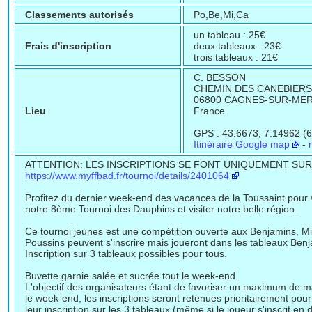
Classements autorisés
Po,Be,Mi,Ca
un tableau : 25€
Frais d'inscription
deux tableaux : 23€
trois tableaux : 21€
C. BESSON
CHEMIN DES CANEBIERS
06800 CAGNES-SUR-ME
Lieu
France
GPS : 43.6673, 7.14962 (6
Itinéraire Google map
-
ATTENTION: LES INSCRIPTIONS SE FONT UNIQUEMENT SU
https://www.myffbad.fr/tournoi/details/2401064
Profitez du dernier week-end des vacances de la Toussaint pour 
notre 8ème Tournoi des Dauphins et visiter notre belle région.
Ce tournoi jeunes est une compétition ouverte aux Benjamins, M
Poussins peuvent s'inscrire mais joueront dans les tableaux Ben
Inscription sur 3 tableaux possibles pour tous.
Buvette garnie salée et sucrée tout le week-end.
L'objectif des organisateurs étant de favoriser un maximum de m
le week-end, les inscriptions seront retenues prioritairement po
leur inscription sur les 3 tableaux (même si le joueur s'inscrit en