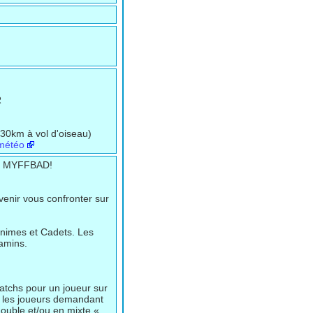
R
30km à vol d'oiseau)
météo
R MYFFBAD!
venir vous confronter sur
inimes et Cadets. Les
jamins.
atchs pour un joueur sur
ur les joueurs demandant
 double et/ou en mixte «