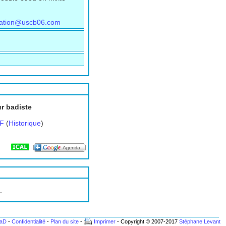
sation@uscb06.com
ur badiste
F
(
Historique
)
.
BaD
-
Confidentialité
-
Plan du site
-
Imprimer
- Copyright © 2007-2017
Stéphane Levant