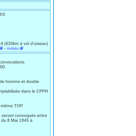
RIX
4 (620km à vol d'oiseau)
-
météo
 convocations.
h00.
uble homme et double
omptabilisée dans le CPPH
le même TOP.
ts seront convoqués entre
 du 8 Mai 1945 à