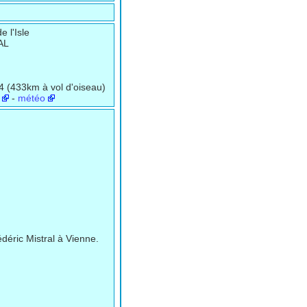
 l'Isle
AL
4 (433km à vol d'oiseau)
-
météo
déric Mistral à Vienne.