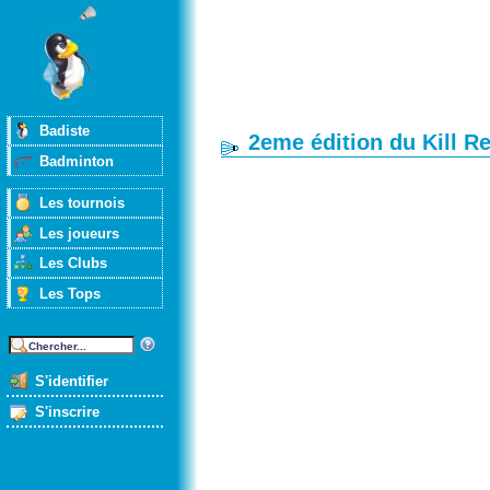
Badiste
2eme édition du Kill R
Badminton
Les tournois
Les joueurs
Les Clubs
Les Tops
S'identifier
S'inscrire