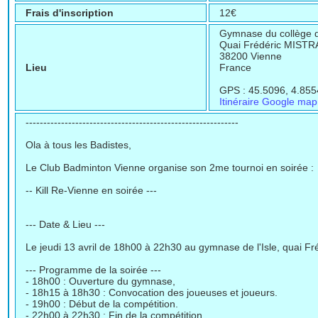
Frais d'inscription
12€
Gymnase du collège de
Quai Frédéric MISTR
38200 Vienne
Lieu
France
GPS : 45.5096, 4.855
Itinéraire Google map
------------------------------------------------------------
Ola à tous les Badistes,
Le Club Badminton Vienne organise son 2me tournoi en soirée :
-- Kill Re-Vienne en soirée ---
--- Date & Lieu ---
Le jeudi 13 avril de 18h00 à 22h30 au gymnase de l'Isle, quai Fré
--- Programme de la soirée ---
- 18h00 : Ouverture du gymnase,
- 18h15 à 18h30 : Convocation des joueuses et joueurs.
- 19h00 : Début de la compétition.
- 22h00 à 22h30 : Fin de la compétition.