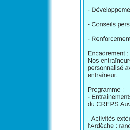
- Développement
- Conseils per
- Renforcement 
Encadrement :
Nos entraîneur
personnalisé a
entraîneur.
Programme :
- Entraînements
du CREPS Auv
- Activités ext
l'Ardèche : ran