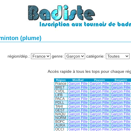
dminton (plume)
région/dép.
:
genre
:
catégorie
:
Accès rapide à tous les tops pour chaque rég
Région
MiniBad
Poussin
Benjamin
France
Garçon
Fille
Garçon
Fille
Garçon
Fille
BRET
Garçon
Fille
Garçon
Fille
Garçon
Fille
CVDL
Garçon
Fille
Garçon
Fille
Garçon
Fille
LIFB
Garçon
Fille
Garçon
Fille
Garçon
Fille
PACA
Garçon
Fille
Garçon
Fille
Garçon
Fille
PDLL
Garçon
Fille
Garçon
Fille
Garçon
Fille
TAHI
Garçon
Fille
Garçon
Fille
Garçon
Fille
GEST
Garçon
Fille
Garçon
Fille
Garçon
Fille
NAQU
Garçon
Fille
Garçon
Fille
Garçon
Fille
NORM
Garçon
Fille
Garçon
Fille
Garçon
Fille
BOFC
Garçon
Fille
Garçon
Fille
Garçon
Fille
AURA
Garçon
Fille
Garçon
Fille
Garçon
Fille
OCCI
Garçon
Fille
Garçon
Fille
Garçon
Fille