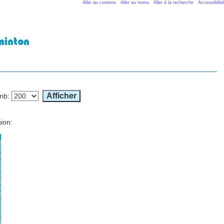
Aller au contenu
Aller au menu
Aller à la recherche
Accessibilité
nb
:
ion: