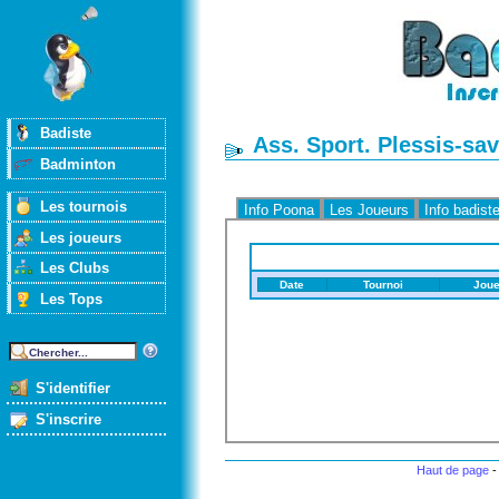
Badiste
Ass. Sport. Plessis-sa
Badminton
Les tournois
Info Poona
Les Joueurs
Info badist
Les joueurs
Les Clubs
Date
Tournoi
Joue
Les Tops
S'identifier
S'inscrire
Haut de page