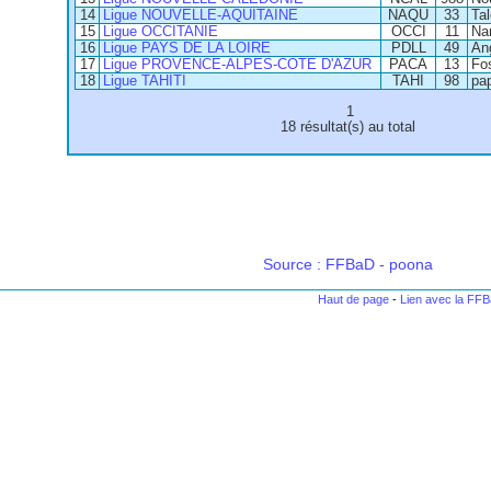
14
Ligue NOUVELLE-AQUITAINE
NAQU
33
Ta
15
Ligue OCCITANIE
OCCI
11
Na
16
Ligue PAYS DE LA LOIRE
PDLL
49
An
17
Ligue PROVENCE-ALPES-COTE D'AZUR
PACA
13
Fo
18
Ligue TAHITI
TAHI
98
pa
1
18 résultat(s) au total
Source : FFBaD - poona
Haut de page
-
Lien avec la FF