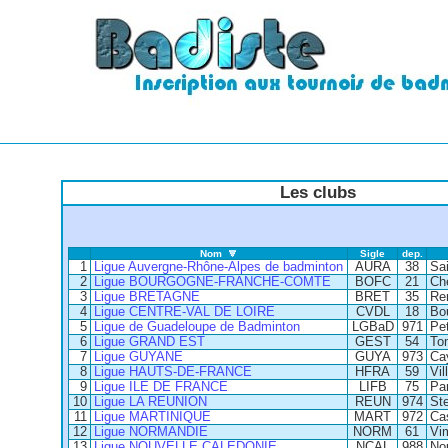
Les clubs
Nom
Sigle
dep.
1
Ligue Auvergne-Rhône-Alpes de badminton
AURA
38
Sa
2
Ligue BOURGOGNE-FRANCHE-COMTE
BOFC
21
Ch
3
Ligue BRETAGNE
BRET
35
Re
4
Ligue CENTRE-VAL DE LOIRE
CVDL
18
Bo
5
Ligue de Guadeloupe de Badminton
LGBaD
971
Pet
6
Ligue GRAND EST
GEST
54
To
7
Ligue GUYANE
GUYA
973
Ca
8
Ligue HAUTS-DE-FRANCE
HFRA
59
Vi
9
Ligue ILE DE FRANCE
LIFB
75
Pa
10
Ligue LA REUNION
REUN
974
Ste
11
Ligue MARTINIQUE
MART
972
Ca
12
Ligue NORMANDIE
NORM
61
Vi
13
Ligue NOUVELLE CALEDONIE
NCAL
988
No