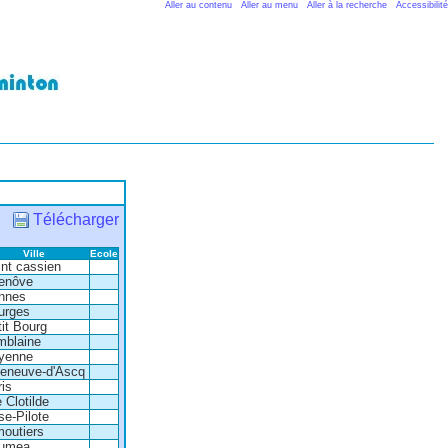
Aller au contenu
Aller au menu
Aller à la recherche
Accessibilité
Télécharger
Ville
Ecole
int cassien
enôve
nnes
urges
it Bourg
mblaine
yenne
lleneuve-d'Ascq
ris
 Clotilde
se-Pilote
moutiers
umea