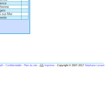
lence
rbonne
gers
s-sur-Mer
peete
BaD
-
Confidentialité
-
Plan du site
-
Imprimer
- Copyright © 2007-2017
Stéphane Levant