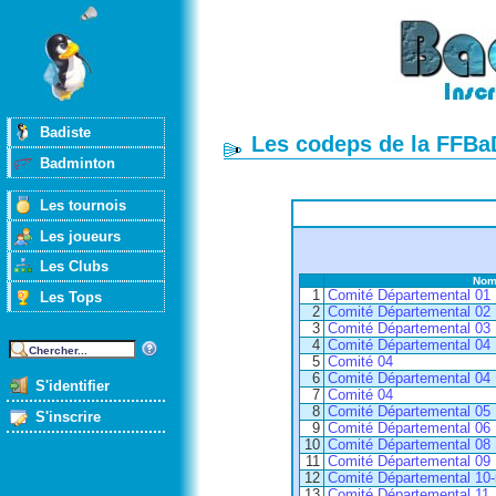
Badiste
Les codeps de la FFBa
Badminton
Les tournois
Les joueurs
Les Clubs
No
1
Comité Départemental 01
Les Tops
2
Comité Départemental 02
3
Comité Départemental 03
4
Comité Départemental 04
5
Comité 04
6
Comité Départemental 04
S'identifier
7
Comité 04
8
Comité Départemental 05
S'inscrire
9
Comité Départemental 06
10
Comité Départemental 08
11
Comité Départemental 09
12
Comité Départemental 10
13
Comité Départemental 11