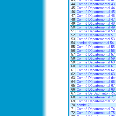
43
Comité Départemental 42
44
Comité Départemental 43
45
Comité Départemental 44
46
Comité Départemental 45
47
Comité Départemental 46
48
Comité Départemental 47
49
Comité Départemental 48
50
Comité Départemental 49
51
Comité Départemental 50
52
Comité Départemental 51
53
Comité Départemental 53
54
comité départemental 54
55
Comité Départemental 55
56
Comité Départemental 56
57
Comité Départemental 57
58
Comité Départemental 59
59
Comité Départemental 60
60
Comité Départemental 61
61
Comité Départemental 62
62
Comité Départemental 63
63
Comité Départemental des
64
Comité Départemental 66
65
Comité Départemental 67
66
Comité Départemental 68
67
Comité De Badminton Rhô
68
Comité Départemental 71
69
Comité Départemental 72
70
comité 73
71
Comité Départemental 74
72
Comité Départemental 75