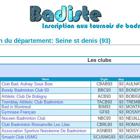
 du département: Seine st denis (93)
Les clubs
Nom
Sigle
dep.
Club Bad. Aulnay Sous Bois
CBAB93
93
AULNA
Bondy Badminton Club 93
BBC93
93
BOND
Athletic Club De Bobigny
ACB93
93
BOBIG
Tremblay Athletic Club Badminton
TACB93
93
TREMB
Bad in Montreuil
BIM93
93
MONTR
Gymnase Français
GF93
93
ROSNY
Noceen Badminton Club
NBC93
93
NEUIL
Club Badminton Romainville Les Lilas
CBRL93
93
ROMAI
Association Sportive Noiséenne De Badminton
ASNB93
93
NOISY
Smash Club USMG
SCUSMG93
93
GAGN