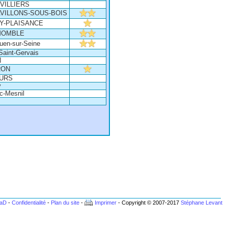
VILLIERS
AVILLONS-SOUS-BOIS
LY-PLAISANCE
MOMBLE
uen-sur-Seine
Saint-Gervais
N
RON
URS
y
c-Mesnil
BaD
-
Confidentialité
-
Plan du site
-
Imprimer
- Copyright © 2007-2017
Stéphane Levant