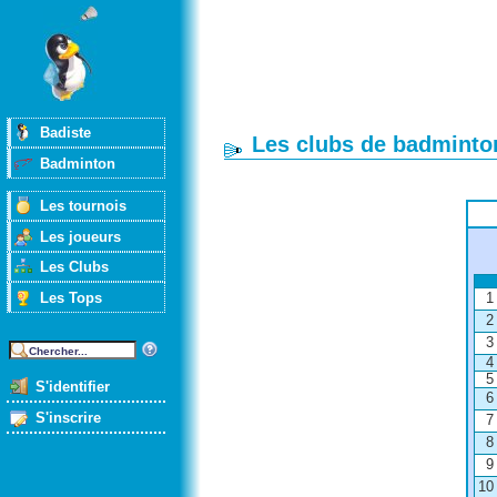
Badiste
Les clubs de badminton
Badminton
Les tournois
Les joueurs
Les Clubs
Les Tops
1
2
3
4
5
S'identifier
6
S'inscrire
7
8
9
10