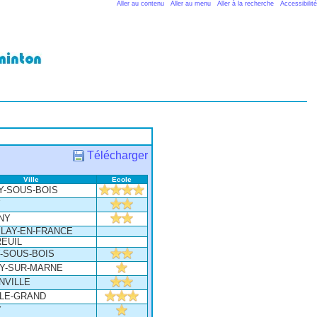
Aller au contenu
Aller au menu
Aller à la recherche
Accessibilité
Télécharger
Ville
Ecole
Y-SOUS-BOIS
Y
NY
LAY-EN-FRANCE
EUIL
-SOUS-BOIS
LY-SUR-MARNE
NVILLE
-LE-GRAND
Y