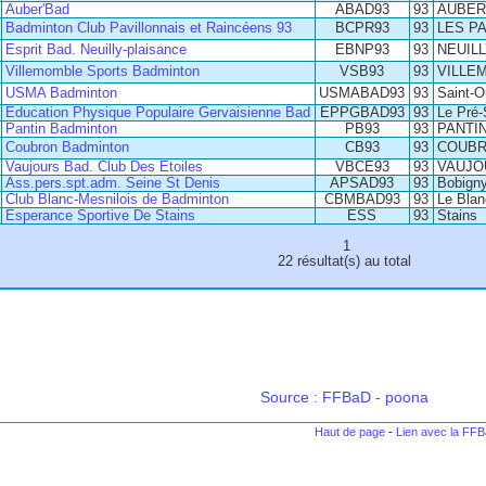
Auber'Bad
ABAD93
93
AUBER
Badminton Club Pavillonnais et Raincéens 93
BCPR93
93
LES P
Esprit Bad. Neuilly-plaisance
EBNP93
93
NEUIL
Villemomble Sports Badminton
VSB93
93
VILLE
USMA Badminton
USMABAD93
93
Saint-O
Education Physique Populaire Gervaisienne Bad
EPPGBAD93
93
Le Pré-
Pantin Badminton
PB93
93
PANTI
Coubron Badminton
CB93
93
COUB
Vaujours Bad. Club Des Etoiles
VBCE93
93
VAUJO
Ass.pers.spt.adm. Seine St Denis
APSAD93
93
Bobign
Club Blanc-Mesnilois de Badminton
CBMBAD93
93
Le Blan
Esperance Sportive De Stains
ESS
93
Stains
1
22 résultat(s) au total
Source : FFBaD - poona
Haut de page
-
Lien avec la FF