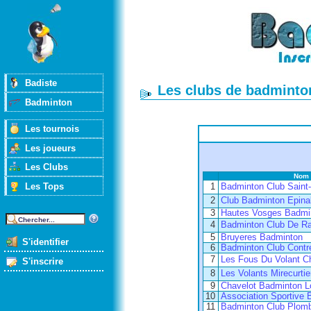
Badiste
Les clubs de badminto
Badminton
Les tournois
Les joueurs
Les Clubs
Nom
Les Tops
1
Badminton Club Saint
2
Club Badminton Epina
3
Hautes Vosges Badmi
4
Badminton Club De Ra
5
Bruyeres Badminton
S'identifier
6
Badminton Club Contre
7
Les Fous Du Volant 
S'inscrire
8
Les Volants Mirecurti
9
Chavelot Badminton Lo
10
Association Sportive
11
Badminton Club Plomb