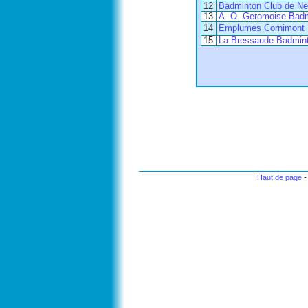
12
Badminton Club de Ne
13
A. O. Geromoise Badm
14
Emplumes Cornimont
15
La Bressaude Badmin
Haut de page