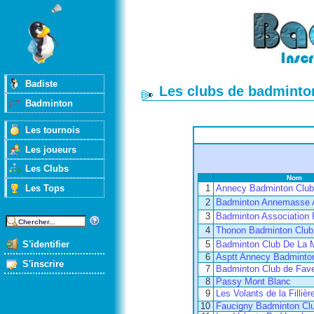
Badiste
Les clubs de badminton
Badminton
Les tournois
Les joueurs
Les Clubs
Nom
Les Tops
1
Annecy Badminton Club
2
Badminton Annemasse 
3
Badminton Association 
4
Thonon Badminton Club
S'identifier
5
Badminton Club De La 
6
Asptt Annecy Badminto
S'inscrire
7
Badminton Club de Fav
8
Passy Mont Blanc
9
Les Volants de la Fillièr
10
Faucigny Badminton Cl