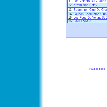
11
Les Volants Du Vuache
12
Xtrem Bad Poisy
13
Badminton Club De Crus
14
Laudon Badminton Club 
15
Les Fous Du Volant St 
16
BAD EVIAN
Haut de page