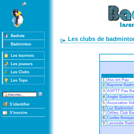
Badiste
Les clubs de badminton
Badminton
Les tournois
Les joueurs
Les Clubs
1
Ass.sm Pau
Les Tops
2
Bayonne Badmi
3
ASPTT Pau Ba
4
Anglet Badmint
5
Association Vol
S'identifier
6
Luz Badminton
S'inscrire
7
Orthez Club Ba
8
Cordée Beneja
9
Lasseube Badm