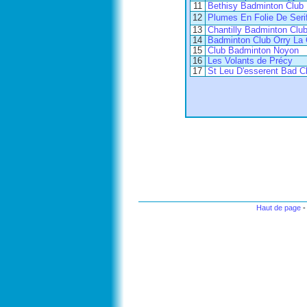
11
Bethisy Badminton Club
12
Plumes En Folie De Seri
13
Chantilly Badminton Clu
14
Badminton Club Orry La 
15
Club Badminton Noyon
16
Les Volants de Précy
17
St Leu D'esserent Bad C
Haut de page