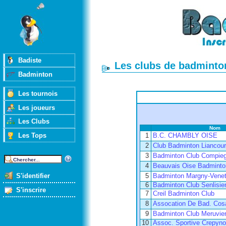
Badiste
Les clubs de badminto
Badminton
Les tournois
Les joueurs
Les Clubs
Nom
Les Tops
1
B.C. CHAMBLY OISE
2
Club Badminton Liancour
3
Badminton Club Compieg
4
Beauvais Oise Badminto
S'identifier
5
Badminton Margny-Venet
6
Badminton Club Senlisie
S'inscrire
7
Creil Badminton Club
8
Assocation De Bad. Cos
9
Badminton Club Meruvie
10
Assoc. Sportive Crepyno