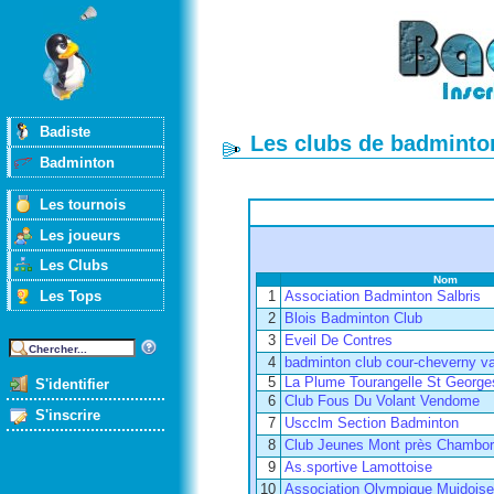
Badiste
Les clubs de badminton
Badminton
Les tournois
Les joueurs
Les Clubs
Nom
Les Tops
1
Association Badminton Salbris
2
Blois Badminton Club
3
Eveil De Contres
4
badminton club cour-cheverny va
5
La Plume Tourangelle St George
S'identifier
6
Club Fous Du Volant Vendome
S'inscrire
7
Uscclm Section Badminton
8
Club Jeunes Mont près Chambo
9
As.sportive Lamottoise
10
Association Olympique Muidois