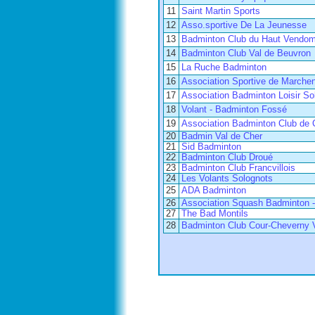
11
Saint Martin Sports
12
Asso.sportive De La Jeunesse
13
Badminton Club du Haut Vendom
14
Badminton Club Val de Beuvron
15
La Ruche Badminton
16
Association Sportive de Marchen
17
Association Badminton Loisir S
18
Volant - Badminton Fossé
19
Association Badminton Club de 
20
Badmin Val de Cher
21
Sid Badminton
22
Badminton Club Droué
23
Badminton Club Francvillois
24
Les Volants Solognots
25
ADA Badminton
26
Association Squash Badminton - 
27
The Bad Montils
28
Badminton Club Cour-Cheverny 