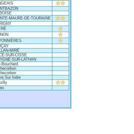
NGEAIS
NTBAZON
BOISE
INTE-MAURE-DE-TOURAINE
RIGNY
ÉRÉ
INON
VONNIÈRES
RÇAY
LLAN-MIRÉ
CÉ-SUR-CISSE
VIGNÉ-SUR-LATHAN
le-Bouchard
hecorbon
hecorbon
re Sur Indre
zilly
ts