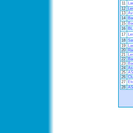
11
La
12
Le
13
Av
14
Ba
15
Ba
16
BL
17
Le
18
Sa
19
La
20
Ra
21
Le
22
Ba
23
Ba
24
As
25
AS
26
Cl
27
Et
28
AS