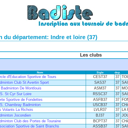
 du département: Indre et loire (37)
Les clubs
Nom
Sigle
dep.
rcle d'Education Sportive de Tours
CEST37
37
TO
dminton Club St Avertin Sport
SAS37
37
SA
 Badminton De Montlouis
ASM37
37
MO
 S. St Cyr Sur Loire
RSSC37
37
SA
erte Sportive de Fondettes
ASFB37
37
FO
 S. Chambray Badminton
USCB37
37
CH
s Volants La Richois
LVLR37
37
LA 
dminton Jocondien
BJ37
37
JO
dminton Club des Portes de Touraine
BCPT37
37
CH
sociation Sportive de Saint Branchs
ASSB37
37
SA