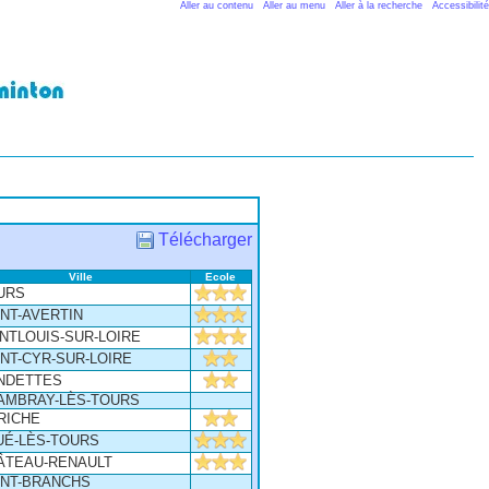
Aller au contenu
Aller au menu
Aller à la recherche
Accessibilité
Télécharger
Ville
Ecole
URS
INT-AVERTIN
NTLOUIS-SUR-LOIRE
INT-CYR-SUR-LOIRE
NDETTES
AMBRAY-LÈS-TOURS
RICHE
UÉ-LÈS-TOURS
ÂTEAU-RENAULT
INT-BRANCHS