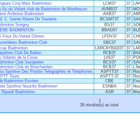
ngeais Cinq Mars Badminton
LCM37
37
LA
s As du Volant club de Badminton de Montbazon
AVMB37
37
MO
enir Amboise Badminton
AAB37
37
AM
d. C. Sainte Maure De Touraine
BCSMT37
37
SA
dminton Sorigny
BS37
37
SO
ERE BADMINTON
BBAD37
37
BL
s Fous Du Volant Chinon
LFDV37
37
CH
vonnières Badminton Club
SBC37
37
SA
rcay Badminton
LARCAYBAD37
37
LA
quettes Club De Ballan
RCB37
37
BA
s Volants de la Cisse
LV637
37
PO
dminton Club Savignéen
BCS37
37
SA
dminton Club du Bouchardais
BCB37
37
L'Î
so Sportive Des Postes Telegraphes et Telephones
ASPTT37
37
Roc
PTT Tours
ASPTT-37
37
Roc
ub Badminton Esvrien
CBE
37
Esv
oile Sportive Nouzilly Badminton
ESNBA
37
Nou
 Ripault Badminton
ASR
37
Mon
1
28 résultat(s) au total