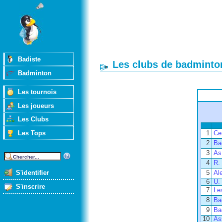
Badiste
Les clubs de badminton
Badminton
Les tournois
Les joueurs
Les Clubs
Les Tops
1
Ce
2
Ba
3
As
4
R.
S'identifier
5
Al
6
U.
S'inscrire
7
Le
8
Ba
9
Ba
10
As