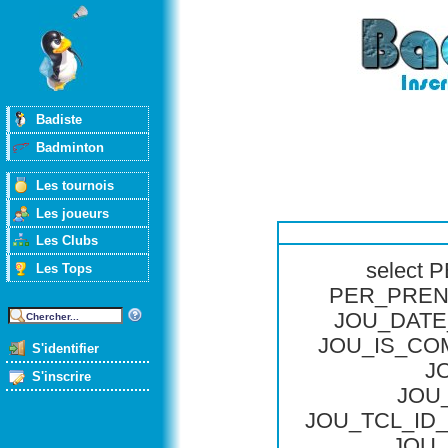
Badiste
Badminton
Les tournois
Les joueurs
Les Clubs
select
Les Tops
PER_PREN
JOU_DATE
JOU_IS_COM
S'identifier
J
S'inscrire
JOU
JOU_TCL_ID_
JOU