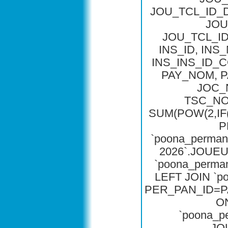
JOU_TCL_ID_
JOU
JOU_TCL_ID
INS_ID, INS
INS_INS_ID_C
PAY_NOM, P
JOC_
TSC_NO
SUM(POW(2,IF(
P
`poona_perma
2026`.JOUE
`poona_perma
LEFT JOIN `p
PER_PAN_ID=PA
O
`poona_