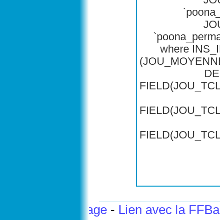
JO
`poona
JO
`poona_perm
where INS
(JOU_MOYENN
DE
FIELD(JOU_TCL_
FIELD(JOU_TCL_
FIELD(JOU_TCL_
Haut de page
-
Lien avec la FFB