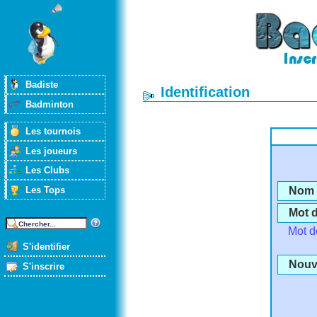
Badiste
Identification
Badminton
Les tournois
Les joueurs
Les Clubs
Les Tops
Nom d
Mot 
Mot d
S'identifier
Nouve
S'inscrire