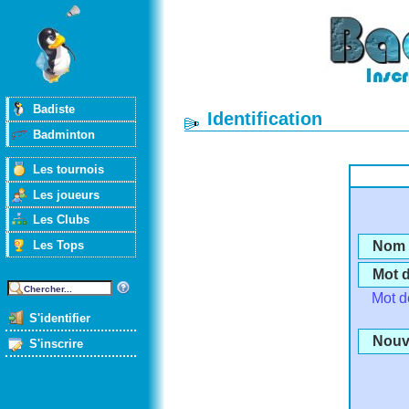
Badiste
Identification
Badminton
Les tournois
Les joueurs
Les Clubs
Les Tops
Nom d
Mot 
Mot d
S'identifier
Nouve
S'inscrire