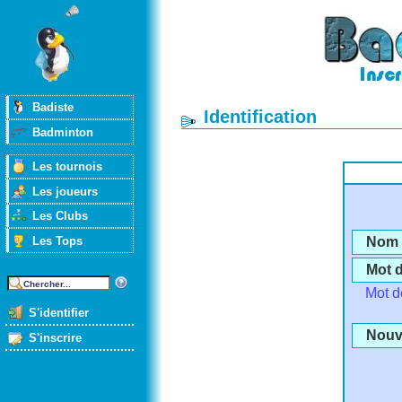
Badiste
Identification
Badminton
Les tournois
Les joueurs
Les Clubs
Les Tops
Nom d
Mot 
Mot d
S'identifier
Nouve
S'inscrire