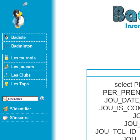
Badiste
Badminton
Les tournois
Les joueurs
Les Clubs
select
Les Tops
PER_PREN
JOU_DATE
JOU_IS_COM
S'identifier
J
S'inscrire
JOU
JOU_TCL_ID_
JOU