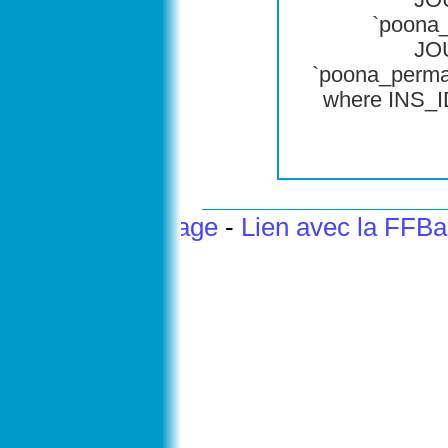
JO
`poona
JO
`poona_perm
where INS_
Haut de page
-
Lien avec la FFB