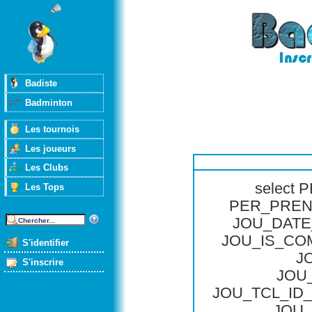
Badiste
Badminton
Les tournois
Les joueurs
Les Clubs
select
Les Tops
PER_PREN
JOU_DATE
JOU_IS_COM
S'identifier
J
S'inscrire
JOU
JOU_TCL_ID_
JOU