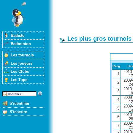
Badiste
Les plus gros tournois
Badminton
Les tournois
Les joueurs
Rang
Dat
Les Clubs
2010-
1
17
Les Tops
2009-
2
24
2010-
3
19
2009-
4
12
S'identifier
2009-
5
14
S'inscrire
2010-
6
28
2009-
7
21
2010-