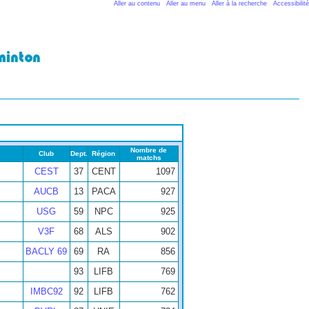
Aller au contenu
Aller au menu
Aller à la recherche
Accessibilité
Nombre de
Club
Dept.
Région
matchs
CEST
37
CENT
1097
AUCB
13
PACA
927
USG
59
NPC
925
V3F
68
ALS
902
BACLY 69
69
RA
856
93
LIFB
769
IMBC92
92
LIFB
762