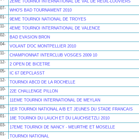
2EME TOURNOI INTERNATIONAL DE VAL DE REUIL-LOUVIERS
07-
WHO'S BAD TOURNAMENT 2010
01-
9EME TOURNOI NATIONAL DE TROYES
11-
4EME TOURNOI INTERNATIONAL DE VALENCE
02-
BAD EVASION BRON
04-
VOLANT D'OC MONTPELLIER 2010
11-
CHAMPIONNAT INTERCLUB VOSGES 2009 10
12-
2 OPEN DE BICETRE
05-
IC 67 DEPCLASST
12-
TOURNOI ABCD DE LA ROCHELLE
10-
22E CHALLENGE PILLON
01-
11EME TOURNOI INTERNATIONAL DE MEYLAN
03-
1ER TOURNOI NATIONAL A/B ET JEUNES DU STADE FRANCAIS
01-
18E TOURNOI DU LAUCH ET DU LAUCHSETZLI 2010
03-
17EME TOURNOI DE NANCY - MEURTHE ET MOSELLE
01-
TOURNOI NATIONAL