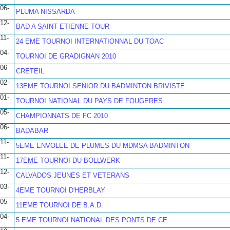
06-
PLUMA NISSARDA
12-
BAD A SAINT ETIENNE TOUR
11-
24 EME TOURNOI INTERNATIONNAL DU TOAC
04-
TOURNOI DE GRADIGNAN 2010
06-
CRETEIL
02-
13EME TOURNOI SENIOR DU BADMINTON BRIVISTE
01-
TOURNOI NATIONAL DU PAYS DE FOUGERES
05-
CHAMPIONNATS DE FC 2010
06-
BADABAR
11-
5EME ENVOLEE DE PLUMES DU MDMSA BADMINTON
11-
17EME TOURNOI DU BOLLWERK
12-
CALVADOS JEUNES ET VETERANS
03-
4EME TOURNOI D'HERBLAY
05-
11EME TOURNOI DE B.A.D.
04-
5 EME TOURNOI NATIONAL DES PONTS DE CE