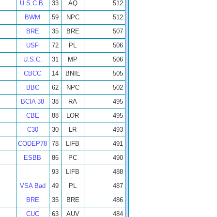
U.S.C.B.
33
AQ
512
BWM
59
NPC
512
BRE
35
BRE
507
USF
72
PL
506
U.S.C.
31
MP
506
CBCC
14
BNIE
505
BBC
62
NPC
502
BCIA 38
38
RA
495
CBE
88
LOR
495
C30
30
LR
493
CODEP78
78
LIFB
491
ESBB
86
PC
490
93
LIFB
488
VSA Bad
49
PL
487
BRE
35
BRE
486
CUC
63
AUV
484