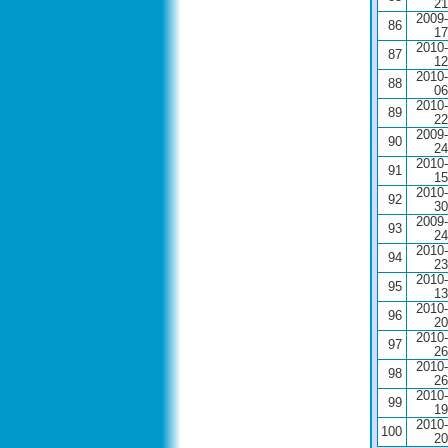
21
2009-
86
17
2010-
87
12
2010-
88
06
2010-
89
22
2009-
90
24
2010-
91
15
2010-
92
30
2009-
93
24
2010-
94
23
2010-
95
13
2010-
96
20
2010-
97
26
2010-
98
26
2010-
99
19
2010-
100
20