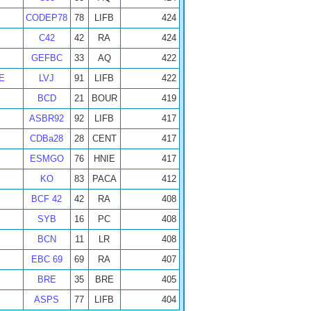
CODEP78
78
LIFB
424
C42
42
RA
424
GEFBC
33
AQ
422
E
LVJ
91
LIFB
422
BCD
21
BOUR
419
ASBR92
92
LIFB
417
CDBa28
28
CENT
417
ESMGO
76
HNIE
417
KO
83
PACA
412
BCF 42
42
RA
408
SYB
16
PC
408
BCN
11
LR
408
EBC 69
69
RA
407
BRE
35
BRE
405
ASPS
77
LIFB
404