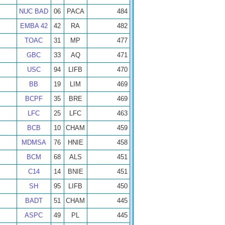
NUC BAD
06
PACA
484
EMBA 42
42
RA
482
TOAC
31
MP
477
GBC
33
AQ
471
USC
94
LIFB
470
BB
19
LIM
469
BCPF
35
BRE
469
LFC
25
LFC
463
BCB
10
CHAM
459
MDMSA
76
HNIE
458
BCM
68
ALS
451
C14
14
BNIE
451
SH
95
LIFB
450
BADT
51
CHAM
445
ASPC
49
PL
445