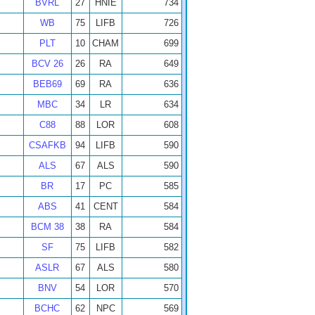
BVRL
27
HNIE
734
WB
75
LIFB
726
PLT
10
CHAM
699
BCV 26
26
RA
649
BEB69
69
RA
636
MBC
34
LR
634
C88
88
LOR
608
CSAFKB
94
LIFB
590
ALS
67
ALS
590
BR
17
PC
585
ABS
41
CENT
584
BCM 38
38
RA
584
SF
75
LIFB
582
ASLR
67
ALS
580
BNV
54
LOR
570
BCHC
62
NPC
569