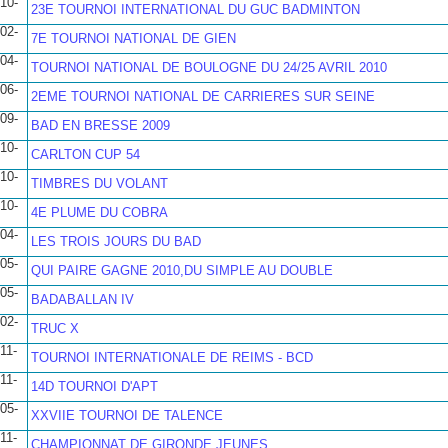
10-
23E TOURNOI INTERNATIONAL DU GUC BADMINTON
02-
7E TOURNOI NATIONAL DE GIEN
04-
TOURNOI NATIONAL DE BOULOGNE DU 24/25 AVRIL 2010
06-
2EME TOURNOI NATIONAL DE CARRIERES SUR SEINE
09-
BAD EN BRESSE 2009
10-
CARLTON CUP 54
10-
TIMBRES DU VOLANT
10-
4E PLUME DU COBRA
04-
LES TROIS JOURS DU BAD
05-
QUI PAIRE GAGNE 2010,DU SIMPLE AU DOUBLE
05-
BADABALLAN IV
02-
TRUC X
11-
TOURNOI INTERNATIONALE DE REIMS - BCD
11-
14D TOURNOI D'APT
05-
XXVIIE TOURNOI DE TALENCE
11-
CHAMPIONNAT DE GIRONDE JEUNES