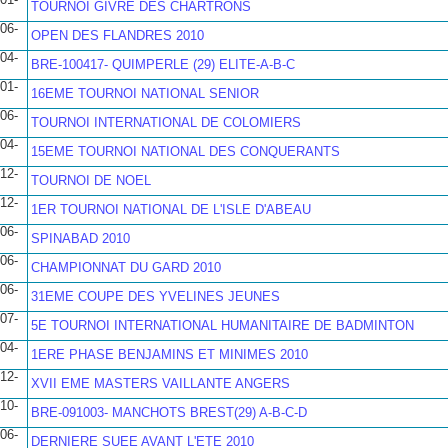
01-
TOURNOI GIVRE DES CHARTRONS
06-
OPEN DES FLANDRES 2010
04-
BRE-100417- QUIMPERLE (29) ELITE-A-B-C
01-
16EME TOURNOI NATIONAL SENIOR
06-
TOURNOI INTERNATIONAL DE COLOMIERS
04-
15EME TOURNOI NATIONAL DES CONQUERANTS
12-
TOURNOI DE NOEL
12-
1ER TOURNOI NATIONAL DE L'ISLE D'ABEAU
06-
SPINABAD 2010
06-
CHAMPIONNAT DU GARD 2010
06-
31EME COUPE DES YVELINES JEUNES
07-
5E TOURNOI INTERNATIONAL HUMANITAIRE DE BADMINTON
04-
1ERE PHASE BENJAMINS ET MINIMES 2010
12-
XVII EME MASTERS VAILLANTE ANGERS
10-
BRE-091003- MANCHOTS BREST(29) A-B-C-D
06-
DERNIERE SUEE AVANT L'ETE 2010