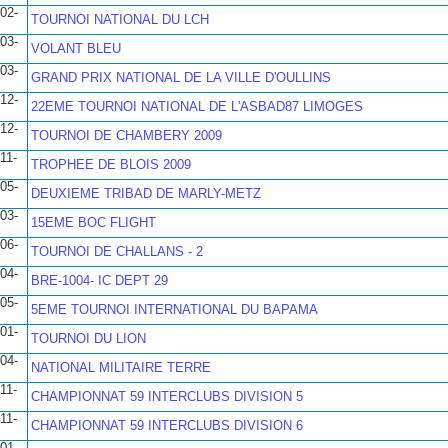
02-
TOURNOI NATIONAL DU LCH
03-
VOLANT BLEU
03-
GRAND PRIX NATIONAL DE LA VILLE D'OULLINS
12-
22EME TOURNOI NATIONAL DE L'ASBAD87 LIMOGES
12-
TOURNOI DE CHAMBERY 2009
11-
TROPHEE DE BLOIS 2009
05-
DEUXIEME TRIBAD DE MARLY-METZ
03-
15EME BOC FLIGHT
06-
TOURNOI DE CHALLANS - 2
04-
BRE-1004- IC DEPT 29
05-
5EME TOURNOI INTERNATIONAL DU BAPAMA
01-
TOURNOI DU LION
04-
NATIONAL MILITAIRE TERRE
11-
CHAMPIONNAT 59 INTERCLUBS DIVISION 5
11-
CHAMPIONNAT 59 INTERCLUBS DIVISION 6