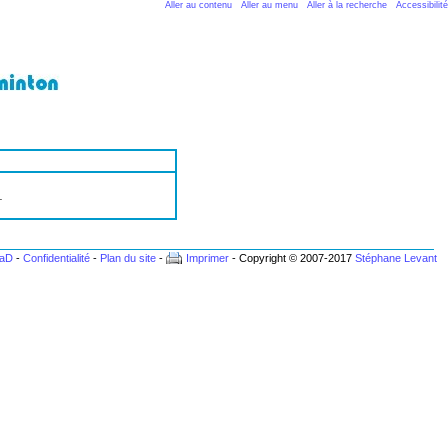
Aller au contenu
Aller au menu
Aller à la recherche
Accessibilité
.
BaD
-
Confidentialité
-
Plan du site
-
Imprimer
- Copyright © 2007-2017
Stéphane Levant