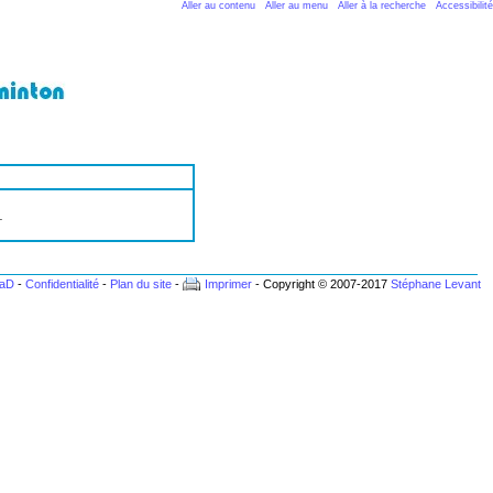
Aller au contenu
Aller au menu
Aller à la recherche
Accessibilité
.
BaD
-
Confidentialité
-
Plan du site
-
Imprimer
- Copyright © 2007-2017
Stéphane Levant