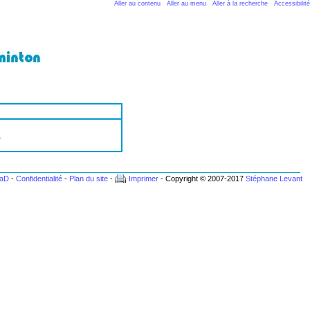
Aller au contenu
Aller au menu
Aller à la recherche
Accessibilité
.
BaD
-
Confidentialité
-
Plan du site
-
Imprimer
- Copyright © 2007-2017
Stéphane Levant