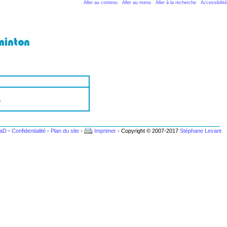
Aller au contenu
Aller au menu
Aller à la recherche
Accessibilité
.
BaD
-
Confidentialité
-
Plan du site
-
Imprimer
- Copyright © 2007-2017
Stéphane Levant