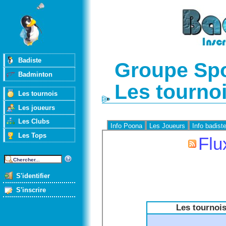
Badiste
Groupe Spo
Badminton
Les tourno
Les tournois
Les joueurs
Les Clubs
Info Poona
Les Joueurs
Info badist
Les Tops
Flu
S'identifier
S'inscrire
Les tournoi