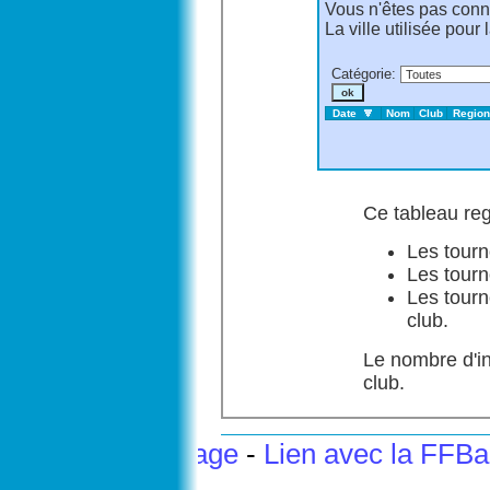
Vous n'êtes pas conn
La ville utilisée pour
Catégorie
:
Date
Nom
Club
Regio
Ce tableau re
Les tourn
Les tourn
Les tourn
club.
Le nombre d'in
club.
Haut de page
-
Lien avec la FFB